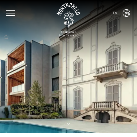
ITA
ENG
ITA
FRA
DEU
Vantaggio 1 Vantaggio
Vantaggio
Vantaggio 2
Vantaggio 3