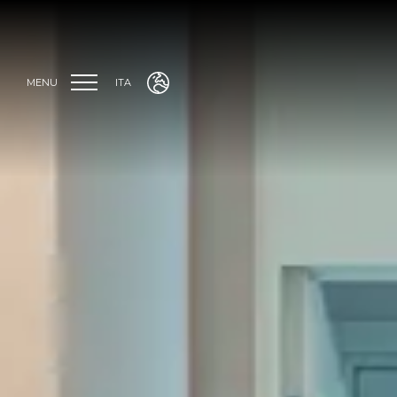
MENU
ITA
ENG
ITA
FRA
DEU