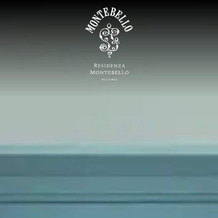
HOME
RESIDENZA
Bilocale
VILLA
Trilocale Premium
DOVE SIAMO
Trilocale Superior
Scopri il Lago Maggiore
ATTIVITÀ