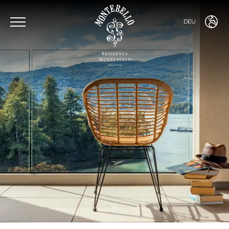
DEU
ENG
ITA
FRA
DEU