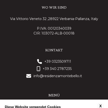
WO WIR SIND
Via Vittorio Veneto 32 ,28922 Verbania-Pallanza, Italy
P.IVA: 00120340039
CIR: 103072-ALB-00018
KONTAKT
+39 0323509711
+39 340 2787235
info@residenzamontebello.it
MENÜ
X
KONTAKTE
Diese Website verwendet Cookies